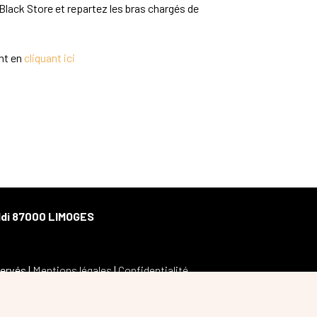
 Black Store et repartez les bras chargés de
nt en
cliquant ici
aldi 87000 LIMOGES
servés |
Mentions légales
|
Confidentialité