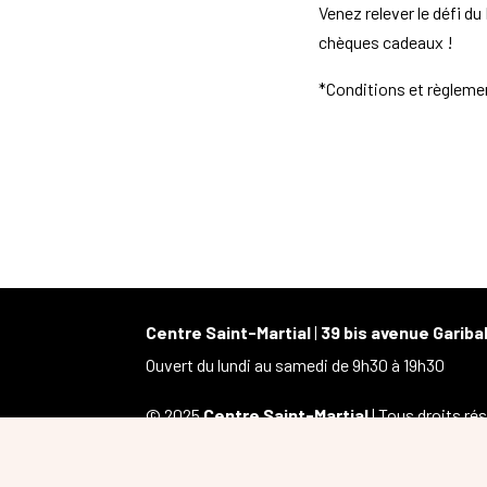
Venez relever le défi du
chèques cadeaux !
*Conditions et règleme
Centre Saint-Martial
|
39 bis avenue Garib
Ouvert du lundi au samedi de 9h30 à 19h30
© 2025
Centre Saint-Martial
| Tous droits ré
Conçu et alimenté avec ❤ depuis
Limoges