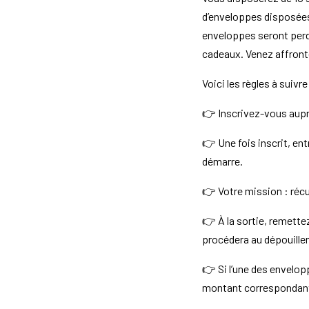
d’enveloppes disposées 
enveloppes seront perd
cadeaux. Venez affronte
Voici les règles à suivre
👉 Inscrivez-vous auprè
👉 Une fois inscrit, ent
démarre.
👉 Votre mission : réc
👉 À la sortie, remette
procédera au dépouille
👉 Si l’une des envelop
montant correspondant