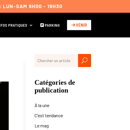
: LUN-SAM 9H00 - 19H30
VENIR
FOS PRATIQUES
PARKING
Catégories de
publication
À la une
C'est tendance
Le mag